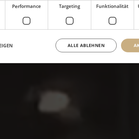
Im Hotel Alte Post
Performance
Targeting
Funktionalität
 St. Anton am Arlb
EIGEN
ALLE ABLEHNEN
A