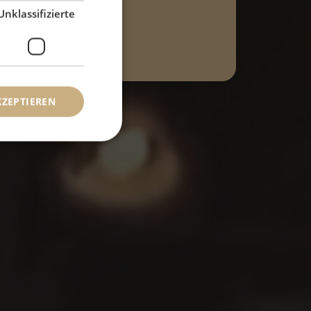
Unklassifizierte
erg
KZEPTIEREN