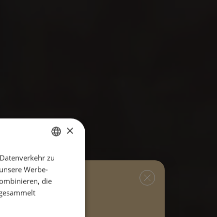
×
 Datenverkehr zu
GERMAN
 unsere Werbe-
ENGLISH
ombinieren, die
e gesammelt
hlen