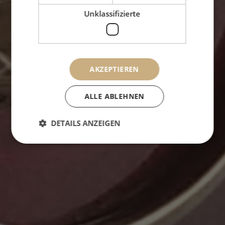
Unklassifizierte
AKZEPTIEREN
Nostalgie &
Freiheit
verspüren
ALLE ABLEHNEN
DETAILS ANZEIGEN