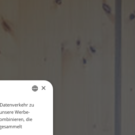
×
 Datenverkehr zu
GERMAN
 unsere Werbe-
ENGLISH
ombinieren, die
e gesammelt