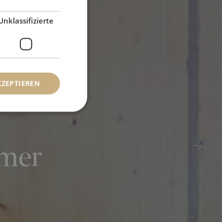
Unklassifizierte
KZEPTIEREN
mmer